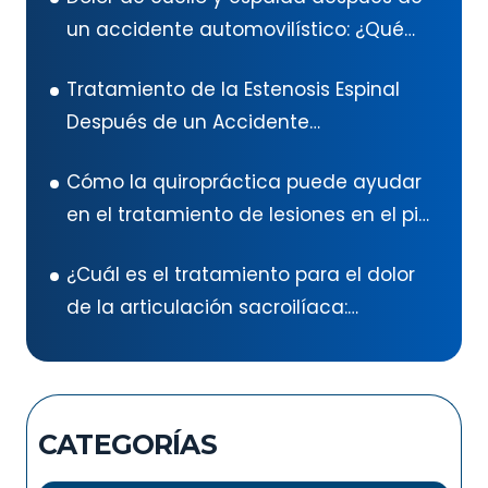
un accidente automovilístico: ¿Qué
hacer?
Tratamiento de la Estenosis Espinal
Después de un Accidente
Automovilístico: Guía Exhaustiva
Cómo la quiropráctica puede ayudar
en el tratamiento de lesiones en el pie
después de un accidente
¿Cuál es el tratamiento para el dolor
automovilístico
de la articulación sacroilíaca:
ejercicios para el dolor de la
articulación sacroilíaca?
CATEGORÍAS