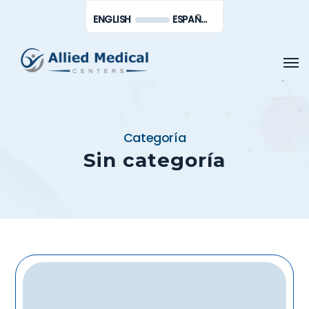
Saltar
Men
ENGLISH
ESPAÑOL DE MÉXICO
al
contenido
Men
principal
Categoría
Sin categoría