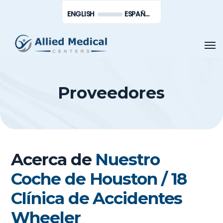
Saltar
Men
ENGLISH
ESPAÑOL DE MÉXICO
al
contenido
Men
principal
Proveedores
Acerca de
Nuestro
Coche de Houston / 18
Clínica de Accidentes
Wheeler