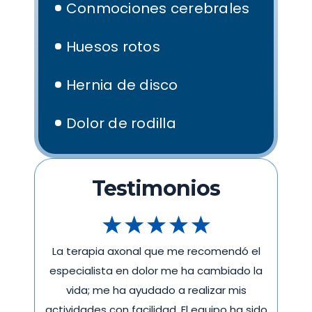
Conmociones cerebrales
Huesos rotos
Hernia de disco
Dolor de rodilla
Testimonios
 el
La terapia axonal que me recomendó el
La
o la
especialista en dolor me ha cambiado la
esp
s
vida; me ha ayudado a realizar mis
 sido
actividades con facilidad. El equipo ha sido
acti