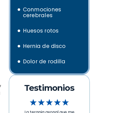
Conmociones
cerebrales
Huesos rotos
Hernia de disco
Dolor de rodilla
Testimonios
y
l
La terapia axonal que me
La 