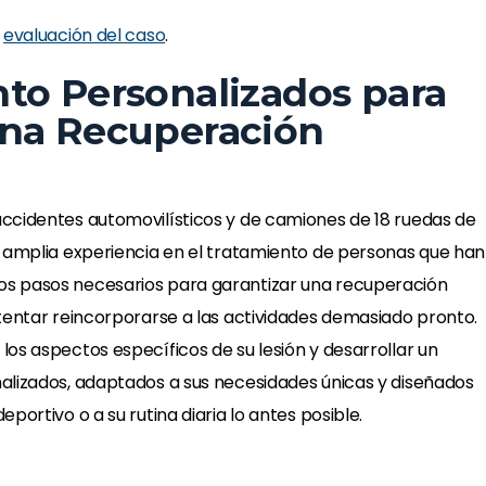
ecialista en dolor
recomendó el especialista en dol
n
evaluación del caso
.
 la vida; me ha
me ha cambiado la vida; me ha
to Personalizados para
ar mis actividades
ayudado a realizar mis actividad
una Recuperación
El equipo ha sido
con facilidad. El equipo ha sido
loso con…
maravilloso con…
a Taylor
-Loretta Taylor
ccidentes automovilísticos y de camiones de 18 ruedas de
amplia experiencia en el tratamiento de personas que han
s pasos necesarios para garantizar una recuperación
tentar reincorporarse a las actividades demasiado pronto.
os aspectos específicos de su lesión y desarrollar un
alizados, adaptados a sus necesidades únicas y diseñados
portivo o a su rutina diaria lo antes posible.