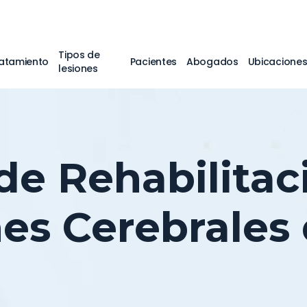
Tipos de
atamiento
Pacientes
Abogados
Ubicacione
lesiones
de Rehabilitac
s Cerebrales