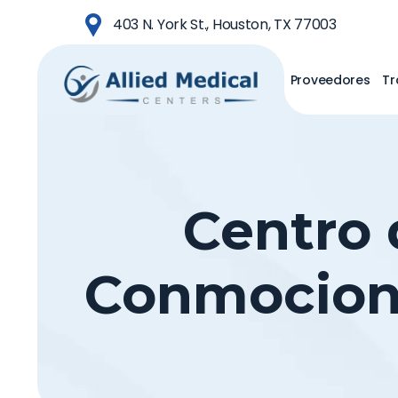
Saltar
403 N. York St., Houston, TX 77003
al
contenido
Proveedores
Tr
principal
Centro 
Conmocione