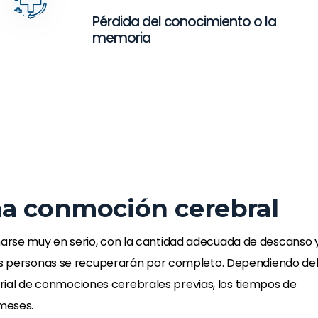
Pérdida del conocimiento o la
memoria
a conmoción cerebral
arse muy en serio, con la cantidad adecuada de descanso 
las personas se recuperarán por completo. Dependiendo de
storial de conmociones cerebrales previas, los tiempos de
meses.
axonal que me
La terapia axonal que me