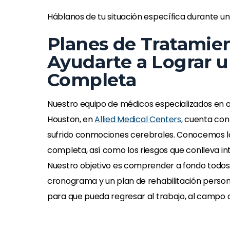
recomendó el esp
Háblanos de tu situación específica durante u
me ha cambiado
Planes de Tratamien
ayudado a realiz
Ayudarte a Lograr 
con facilidad. 
Completa
maravil
-Lorett
Nuestro equipo de médicos especializados en a
Houston, en
Allied Medical Centers,
cuenta con 
sufrido conmociones cerebrales. Conocemos lo
completa, así como los riesgos que conlleva in
Nuestro objetivo es comprender a fondo todos l
cronograma y un plan de rehabilitación person
para que pueda regresar al trabajo, al campo de