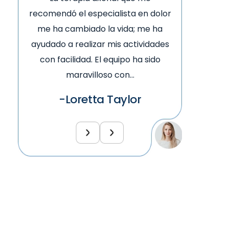
or
recomendó el especialista en dolor
recomend
me ha cambiado la vida; me ha
me ha 
es
ayudado a realizar mis actividades
ayudado 
con facilidad. El equipo ha sido
con fa
maravilloso con…
-Loretta Taylor
-