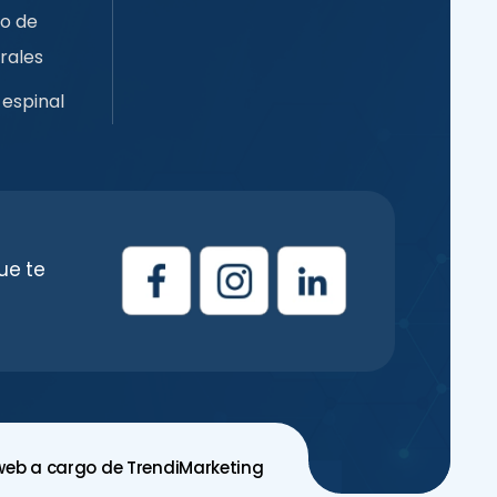
so de
rales
espinal
ue te
 web a cargo de
TrendiMarketing