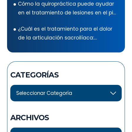
Cómo la quiropráctica puede ayudar
en el tratamiento de lesiones en el pie
después de un accidente
¿Cuál es el tratamiento para el dolor
automovilístico
de la articulación sacroilíaca:
ejercicios para el dolor de la
articulación sacroilíaca?
CATEGORÍAS
ARCHIVOS