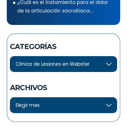
¿Cuál es el tratamiento para el dolor
automovilístico
de la articulación sacroilíaca:
ejercicios para el dolor de la
articulación sacroilíaca?
CATEGORÍAS
ARCHIVOS