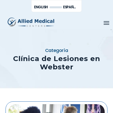
Saltar
Men
ENGLISH
ESPAÑOL DE MÉXICO
al
contenido
Men
principal
Categoría
Clínica de Lesiones en
Webster