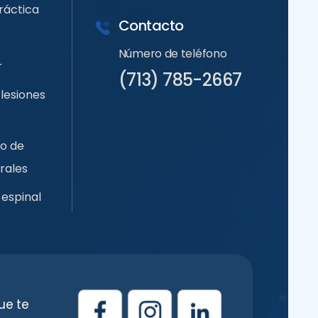
ráctica
Contacto
Número de teléfono
r
(713) 785-2667
lesiones
so de
rales
espinal
ue te