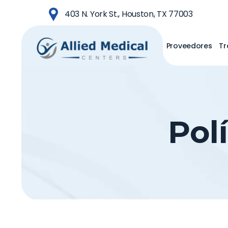
Saltar
403 N. York St., Houston, TX 77003
al
contenido
Proveedores
Tr
principal
Pol