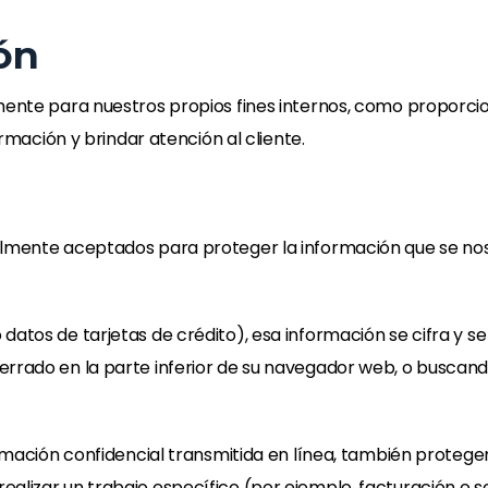
ón
lmente para nuestros propios fines internos, como proporci
ormación y brindar atención al cliente.
almente aceptados para proteger la información que se no
datos de tarjetas de crédito), esa información se cifra y 
rado en la parte inferior de su navegador web, o buscando “
ormación confidencial transmitida en línea, también protege
alizar un trabajo específico (por ejemplo, facturación o se