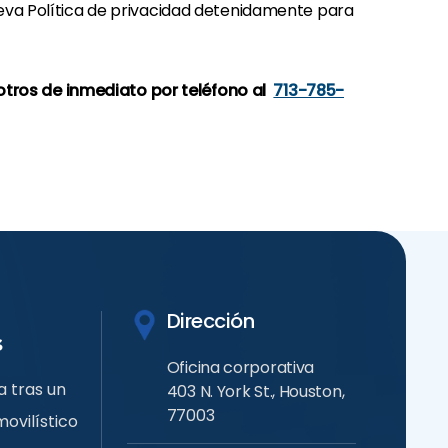
ueva Política de privacidad detenidamente para
tros de inmediato por teléfono al
713-785-
Dirección
s
Oficina corporativa
 tras un
403 N. York St., Houston,
77003
ovilístico