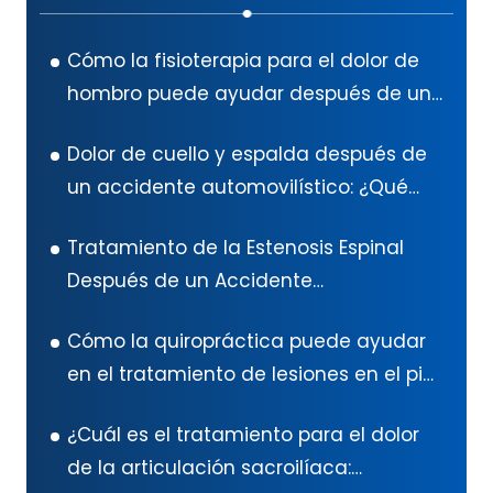
Cómo la fisioterapia para el dolor de
hombro puede ayudar después de un
accidente automovilístico en Texas
Dolor de cuello y espalda después de
un accidente automovilístico: ¿Qué
hacer?
Tratamiento de la Estenosis Espinal
Después de un Accidente
Automovilístico: Guía Exhaustiva
Cómo la quiropráctica puede ayudar
en el tratamiento de lesiones en el pie
después de un accidente
¿Cuál es el tratamiento para el dolor
automovilístico
de la articulación sacroilíaca: