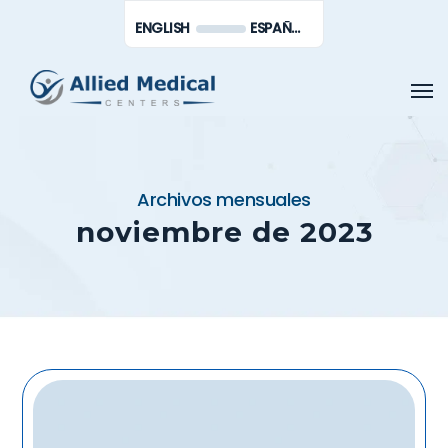
Saltar
Men
ENGLISH
ESPAÑOL DE MÉXICO
al
contenido
Men
principal
Archivos mensuales
noviembre de 2023