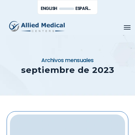
Saltar
Men
ENGLISH
ESPAÑOL DE MÉXICO
al
contenido
Men
principal
Archivos mensuales
septiembre de 2023