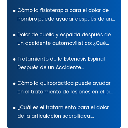
Cómo la fisioterapia para el dolor de
hombro puede ayudar después de un
accidente automovilístico en Texas
Dolor de cuello y espalda después de
un accidente automovilístico: ¿Qué
hacer?
Tratamiento de la Estenosis Espinal
Después de un Accidente
Automovilístico: Guía Exhaustiva
Cómo la quiropráctica puede ayudar
en el tratamiento de lesiones en el pie
después de un accidente
¿Cuál es el tratamiento para el dolor
automovilístico
de la articulación sacroilíaca:
ejercicios para el dolor de la